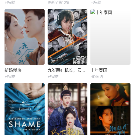
已完结
更新至第12集
已完结
新婚慢热
九岁萌娃机长，云端逆行
十年泰国
已完结
已完结
HD国语