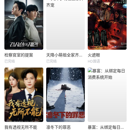
检察官室的提案
天降小萌祖全家齐齐宠
火遮眼
已完结
已完结
HD国语
我有透视无所不能
凛冬下的罪恶
暴富：从绑定每日消费系统开始