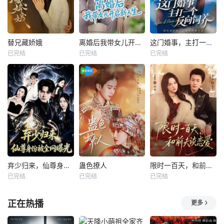
替兄藏娇娥
离婚后我带女儿开启新人生
这门婚事，主打一个反向饲养
已完结
已完结
已完结
弃少归来，仙尊身份被全网曝光
蛊色撩人
限时一百天，和前夫谈恋爱
已完结
已完结
已完结
正在热播
更多