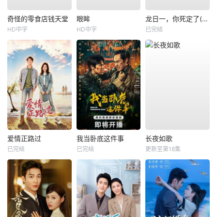
奇怪的零食店钱天堂
眼眸
龙日一，你死定了(短剧)
HD中字
HD中字
已完结
爱情正路过
我当卧底这件事
长夜如歌
已完结
已完结
更新至第18集