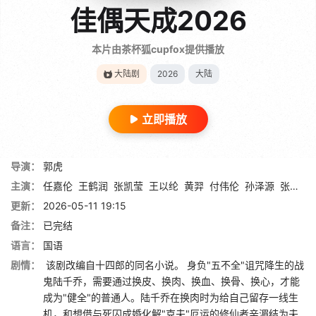
佳偶天成2026
本片由茶杯狐cupfox提供播放
大陆剧
2026
大陆
立即播放
导演：
郭虎
主演：
任嘉伦
王鹤润
张凯莹
王以纶
黄羿
付伟伦
孙泽源
张祎格
更新：
2026-05-11 19:15
备注：
已完结
语言：
国语
剧情：
该剧改编自十四郎的同名小说。 身负"五不全"诅咒降生的战
鬼陆千乔，需要通过换皮、换肉、换血、换骨、换心，才能
成为"健全"的普通人。陆千乔在换肉时为给自己留存一线生
机，和想借与死囚成婚化解"克夫"厄运的修仙者辛湄结为夫