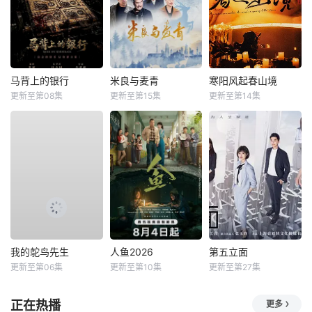
马背上的银行
米良与麦青
寒阳风起春山境
更新至第08集
更新至第15集
更新至第14集
我的鸵鸟先生
人鱼2026
第五立面
更新至第06集
更新至第10集
更新至第27集
正在热播
更多