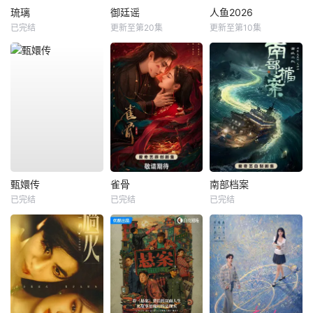
琉璃
御廷谣
人鱼2026
已完结
更新至第20集
更新至第10集
甄嬛传
雀骨
南部档案
已完结
已完结
已完结