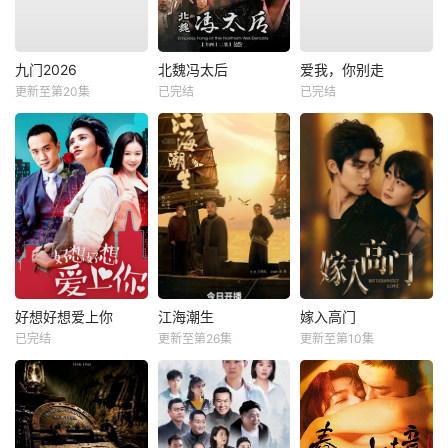
九门2026
北魏冯太后
爱我，你别走
更新至第20集
已完结
已完结
好想好想爱上你
江海潮生
嫁入高门
已完结
更新至第26集
更新至第10集