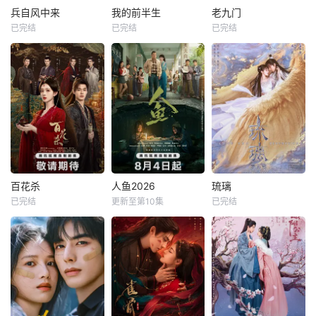
兵自风中来
我的前半生
老九门
已完结
已完结
已完结
百花杀
人鱼2026
琉璃
已完结
更新至第10集
已完结