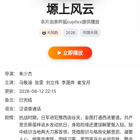
塬上风云
本片由茶杯狐cupfox提供播放
大陆剧
2026
中国大陆
立即播放
导演：
朱少杰
主演：
马敬涵
张雯
刘立伟
李晟烨
崔宝月
更新：
2026-06-12 22:15
备注：
已完结
语言：
汉语普通话
剧情：
抗战时期，日军进犯豫西函谷关，妄图打通西进要道。共产
党员蔡葆梓返乡发动抗日，身陷险境还遭误解蒙冤入狱。狱
中结识当地两大刀客首领，凭借胆识与格局化解恩怨、凝聚
人心。他奔走串联，团结刀客、爱国官兵与乡间百姓，整合