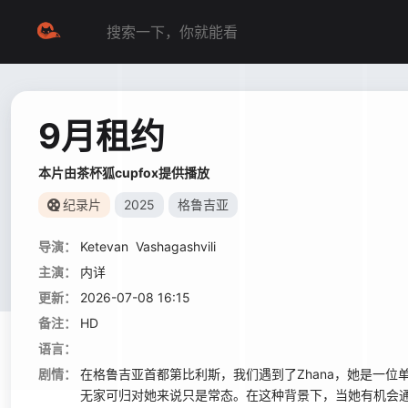
9月租约
本片由茶杯狐cupfox提供播放
纪录片
2025
格鲁吉亚
导演：
Ketevan
Vashagashvili
主演：
内详
更新：
2026-07-08 16:15
备注：
HD
语言：
剧情：
在格鲁吉亚首都第比利斯，我们遇到了Zhana，她是一位单
无家可归对她来说只是常态。在这种背景下，当她有机会通过