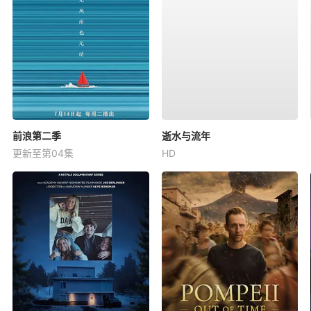
前浪第二季
逝水与流年
更新至第04集
HD