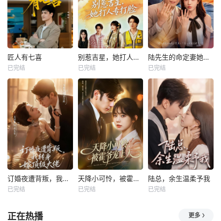
匠人有七喜
别惹吉星，她打人专打脸
陆先生的命定妻她飒又野
已完结
已完结
已完结
订婚夜遭背叛，我转身嫁顶级大佬
天降小可怜，被霍爷宠上天
陆总，余生温柔予我
已完结
已完结
已完结
正在热播
更多