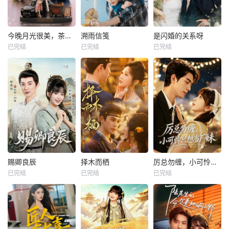
今晚月光很美，茶香四溢
溯雨信笺
是闪婚的关系呀
已完结
已完结
已完结
赐卿良辰
择木而栖
厉总勿缠，小可怜只想当厂妹
已完结
已完结
已完结