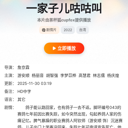
一家子儿咕咕叫
本片由茶杯狐cupfox提供播放
剧情片
2022
台湾
立即播放
导演：
詹京霖
主演：
游安顺
杨丽音
胡智强
李梦苡桦
高慧君
林志儒
杨庆煌
更新：
2025-11-30 03:19
备注：
HD中字
语言：
其它
剧情：
鸽子能认路回家，也有鸽子一去不返。脚环编号043的
赛鸽七年前因比赛失踪，如今突然出现，勾起养鸽人家的伤
痛记忆。脾气暴躁的职业赛鸽人阿钦师（游安顺 饰）沉迷赛
鸽，儿子出门上学再没回来，失踪七年可申请宣告死亡，他