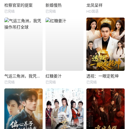
检察官室的提案
新婚慢热
龙凤呈祥
已完结
已完结
HD国语
气运三角洲，我凭操作吊打全球
红糖姜汁
透视：一眼定乾坤
已完结
已完结
已完结