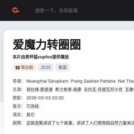
爱魔力转圈圈
本片由茶杯狐cupfox提供播放
港台剧
2025
泰国
导演：
Muangthai Sarupkarn
Prang Sasinan Pattana
Nat Tha
主演：
翁拉维·那提通
希兰格里·昌康
吉拉瓦·苏提瓦尼沙克
瓦鲁
更新：
2026-03-03 02:30
备注：
已完结
语言：
其它
剧情：
这部选集讲述了七个故事，讲述了人们使用超自然力量来达到他们的目标。 Thi