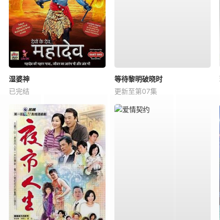
湿婆神
等待黎明破晓时
已完结
更新至第07集