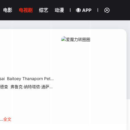
电影
电视剧
综艺
动漫
APP
sai
Baitoey Thanaporn Petcharat
基德查
弗鲁克·纳特塔侬·通萨昂
苏维查·皮亚诺普罗
磊嚓·塔形
柴·尼姆塔
..
全文