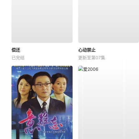
偿还
心动禁止
已完结
更新至第07集