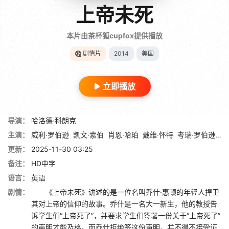
上帝未死
本片由茶杯狐cupfox提供播放
剧情片
2014
美国
立即播放
导演：
哈洛德·科朗克
主演：
威利·罗伯逊
凯文·索伯
肖恩·哈珀
戴维·怀特
考瑞·罗伯逊
马
更新：
2025-11-30 03:25
备注：
HD中字
语言：
英语
剧情：
《上帝未死》讲述的是一位名叫乔什·惠顿的年轻人捍卫
其对上帝的信仰的故事。乔什是一名大一新生，他的教授告
诉学生们“上帝死了”，并要求学生们签署一份关于“上帝死了”
的声明才能及格。而乔什拒绝签这份声明，并不得不接受证