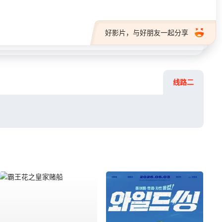
好影片，与好朋友一起分享
线路二