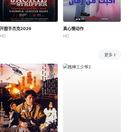
开膛手杰克2026
真心慢动作
HD
HD
更多