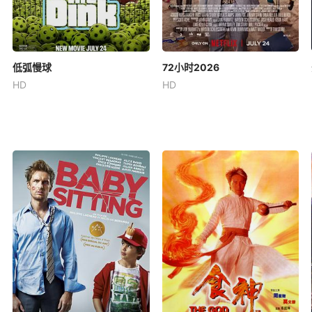
低弧慢球
72小时2026
HD
HD