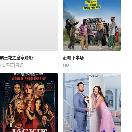
霸王花之皇家赌船
狂唱下半场
HD国语|粤语
HD