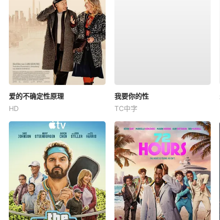
爱的不确定性原理
我要你的性
HD
TC中字