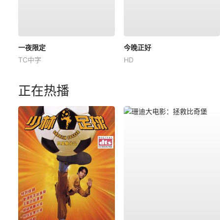
一夜限定
今晚正好
TC中字
HD
正在热播