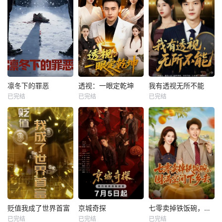
凛冬下的罪恶
透视：一眼定乾坤
我有透视无所不能
已完结
已完结
已完结
贬值我成了世界首富
京城奇探
七零卖掉铁饭碗，囤满空间下乡去
已完结
已完结
已完结