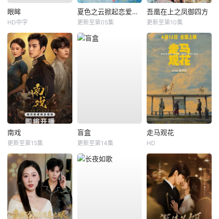
眼眸
夏色之云掀起恋爱与风暴
吾凰在上之凤御四方
HD中字
更新至第05集
更新至第10集
南戏
盲盒
走马观花
更新至第15集
更新至第14集
HD