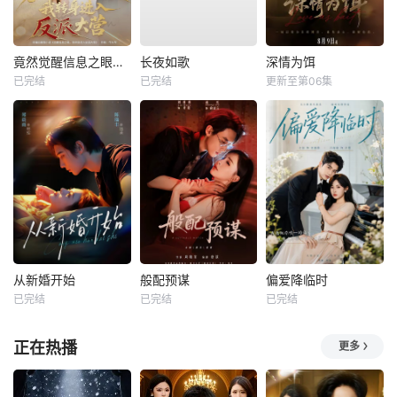
竟然觉醒信息之眼，我转身进入反派大营
长夜如歌
深情为饵
已完结
已完结
更新至第06集
从新婚开始
般配预谋
偏爱降临时
已完结
已完结
已完结
正在热播
更多