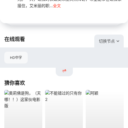
接住，艾米丽的职...
全文
在线观看
切换节点
HD中字
猜你喜欢