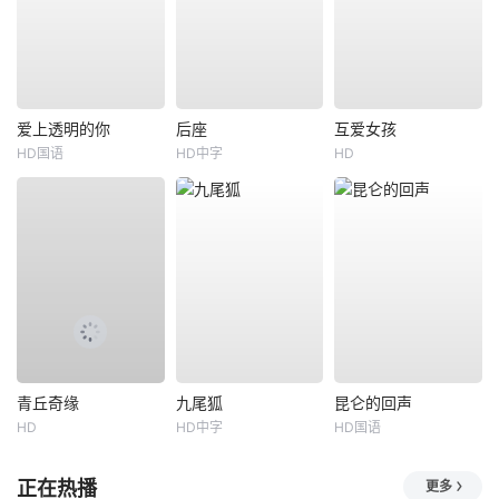
爱上透明的你
后座
互爱女孩
HD国语
HD中字
HD
青丘奇缘
九尾狐
昆仑的回声
HD
HD中字
HD国语
正在热播
更多