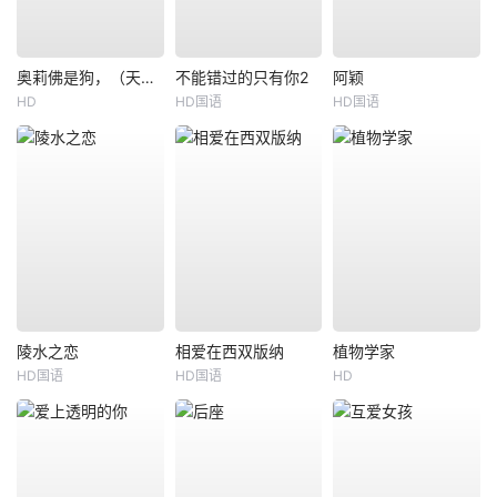
奥莉佛是狗，（天哪！！）这家伙电影版
不能错过的只有你2
阿颖
HD
HD国语
HD国语
陵水之恋
相爱在西双版纳
植物学家
HD国语
HD国语
HD