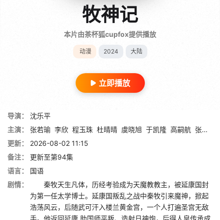
牧神记
本片由茶杯狐cupfox提供播放
动漫
2024
大陆
立即播放
导演：
沈乐平
主演：
张若瑜
李欣
程玉珠
杜晴晴
虞晓旭
于凯隆
高嗣航
张恒
王
更新：
2026-08-02 11:15
备注：
更新至第94集
语言：
国语
剧情：
秦牧天生凡体，历经考验成为天魔教教主，被延康国封
为第一任太学博士。延康国叛乱之战中秦牧引来魔神，掀起
浩荡风云，后随武可汗入楼兰黄金宫，一个人打遍圣宫无敌
手。他返回延康,助国师平叛、造射日神炮，后得人皇传承成