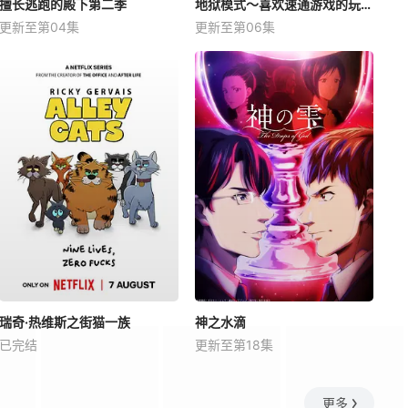
擅长逃跑的殿下第二季
地狱模式～喜欢速通游戏的玩家在废设定异世界无双～第2季
更新至第04集
更新至第06集
瑞奇·热维斯之街猫一族
神之水滴
已完结
更新至第18集
更多