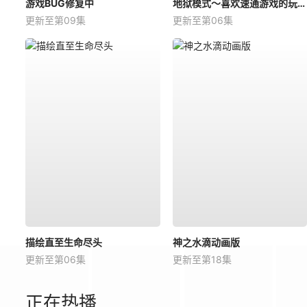
游戏BUG修复中
地狱模式～喜欢速通游戏的玩家在废设定异世界无双～第二季
更新至第09集
更新至第06集
描绘直至生命尽头
神之水滴动画版
更新至第06集
更新至第18集
正在热播