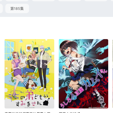
第185集