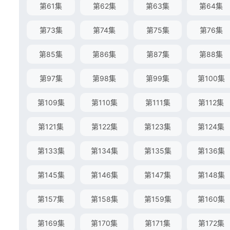
第61集
第62集
第63集
第64集
第73集
第74集
第75集
第76集
第85集
第86集
第87集
第88集
第97集
第98集
第99集
第100集
第109集
第110集
第111集
第112集
第121集
第122集
第123集
第124集
第133集
第134集
第135集
第136集
第145集
第146集
第147集
第148集
第157集
第158集
第159集
第160集
第169集
第170集
第171集
第172集