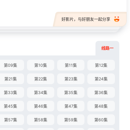
好影片，与好朋友一起分享
线路一
第09集
第10集
第11集
第12集
第21集
第22集
第23集
第24集
第33集
第34集
第35集
第36集
第45集
第46集
第47集
第48集
第57集
第58集
第59集
第60集