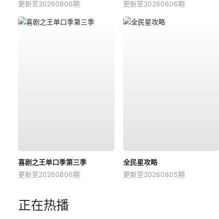
更新至20260806期
更新至20260806期
喜剧之王单口季第三季
全民星攻略
更新至20260806期
更新至20260805期
正在热播