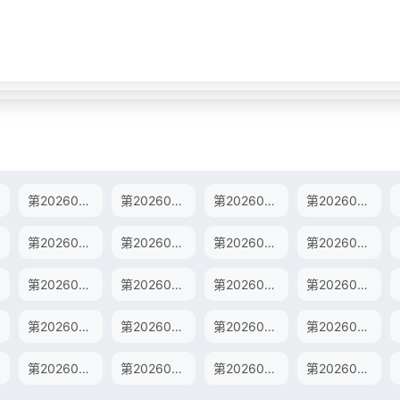
第20260326期
第20260327期
第20260328期
第20260331期
第20260410期
第20260411期
第20260414期上
第20260414期下
第20260428期上
第20260428期下
第20260429期
第20260430期
第20260512期上
第20260512期下
第20260513期
第20260514期
第20260526期上
第20260526期下
第20260526期彩蛋
第20260527期