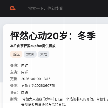
怦然心动20岁：冬季
本片由茶杯狐cupfox提供播放
综艺
2026
大陆
导演：
内详
主演：
内详
更新：
2026-06-09 13:15
备注：
更新至第20260607期
语言：
国语
剧情：
带领大人边缘的少年们开启一个热闹非凡的寒假。带他们
天见证炙热滚烫的友情和爱情。