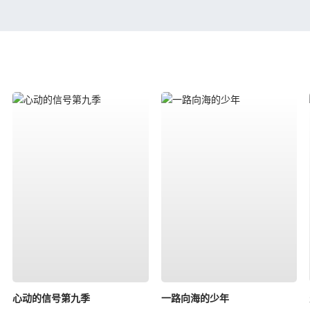
心动的信号第九季
一路向海的少年