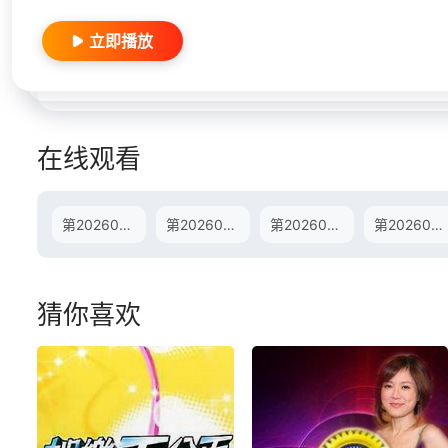
立即播放
在线观看
第20260708期聚会上
第20260708期聚会下
第20260721期
第20260722期上
猜你喜欢