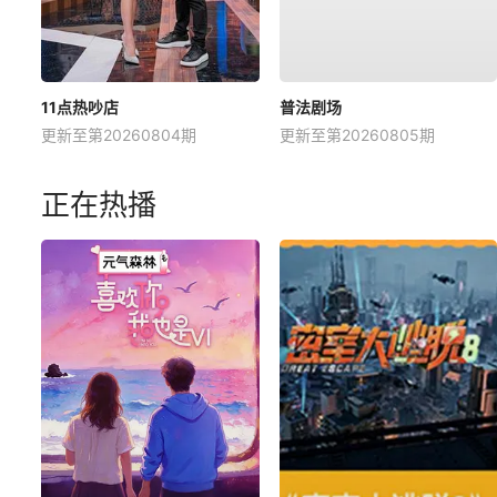
11点热吵店
普法剧场
更新至第20260804期
更新至第20260805期
正在热播