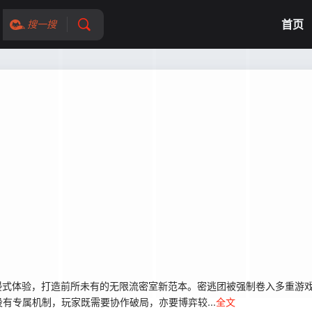
首页
搜一搜
浸式体验，打造前所未有的无限流密室新范本。密逃团被强制卷入多重游
有专属机制，玩家既需要协作破局，亦要博弈较...
全文