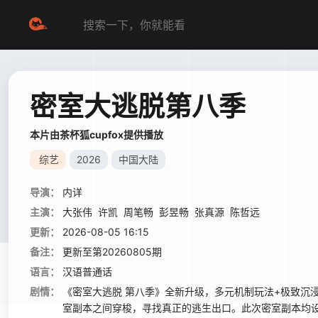
密室大逃脱第八季
本片由茶杯狐cupfox提供播放
综艺
2026
中国大陆
导演：
内详
主演：
大张伟
许凯
周笔畅
彭昱畅
张真源
陈哲远
更新：
2026-08-05 16:15
备注：
更新至第20260805期
语言：
汉语普通话
剧情：
《密室大逃脱 第八季》全新升级，多元机制玩法+极致沉
室副本之间穿梭，寻找真正的逃生出口。此次密室副本均设