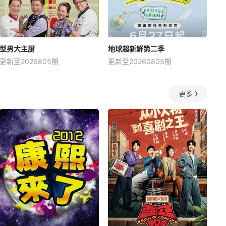
型男大主厨
地球超新鲜第二季
更新至2026805期
更新至20260805期
更多