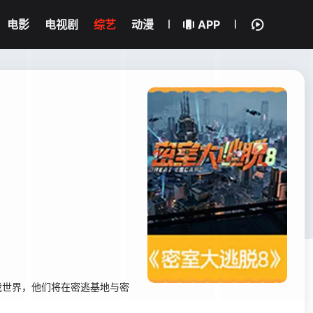
电影
电视剧
综艺
动漫
APP
戏世界，他们将在密逃基地与密