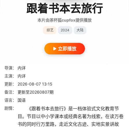
跟着书本去旅行
本片由茶杯狐cupfox提供播放
综艺
2024
大陆
立即播放
导演：
内详
主演：
内详
更新：
2026-08-07 13:15
备注：
更新至20260807期
语言：
国语
剧情：
《跟着书本去旅行》是一档体验式文化教育节
目。节目以中小学课本或经典名著为线索，在读万卷
书的同时行万里路，走近文化古迹、实地实景讲故