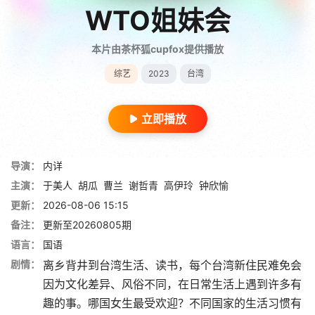
WTO姐妹会
本片由茶杯狐cupfox提供播放
综艺
2023
台湾
立即播放
导演：
内详
主演：
于美人
胡瓜
曹兰
谢哲青
高伊玲
钟欣愉
更新：
2026-08-06 15:15
备注：
更新至20260805期
语言：
国语
剧情：
离乡背井到台湾生活、读书，每个台湾新住民难免会
因为文化差异、风俗不同，在日常生活上遇到许多有
趣的事。哪国女生最受欢迎？不同国家的生活习惯有