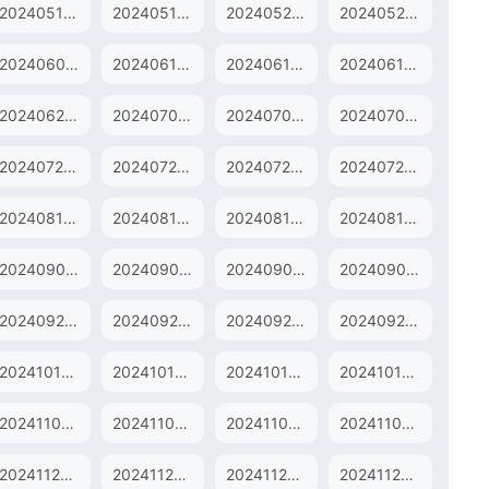
20240515期
20240516期
20240520期
20240521期
20240606期
20240610期
20240611期
20240612期
20240627期
20240701期
20240702期
20240703期
20240722期
20240723期
20240724期
20240725期
20240812期
20240813期
20240814期
20240815期
20240902期
20240903期
20240904期
20240905期
20240923期
20240924期
20240925期
20240926期
20241014期
20241015期
20241016期
20241017期
20241104期
20241105期
20241106期
20241107期
20241125期
20241126期
20241127期
20241128期