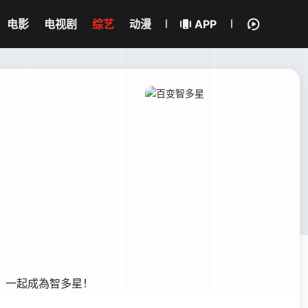
电影
电视剧
综艺
动漫
APP
n，一起成為智多星！