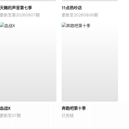
20250731期
20250804期
20250805期
20250806期
天赐的声音第七季
11点热吵店
更新至第20260807期
更新至20260806期
20250821期
20250825期
20250827期
20250828期
20250915期
20250916期
20250917期
20250918期
20251006期
20251007期
20251008期
20251009期
20251027期
20251028期
20251029期
20251030期
20251117期
20251118期
20251119期
20251120期
20251208期
20251209期
20251210期
20251211期
20251229期
20251230期
20260101期
20260105期
血战X
奔跑吧第十季
20260121期
20260122期
20260126期
20260127期
更新至07期
已完结
20260211期
20260212期
20260309期
20260310期