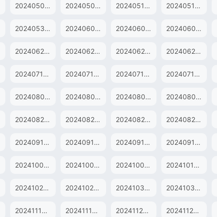
20240508期
20240509期
20240513期
20240514期
20240530期
20240603期
20240604期
20240605期
20240620期
20240624期
20240625期
20240626期
20240711期
20240715期
20240716期
20240718期
20240805期
20240806期
20240807期
20240808期
20240826期
20240827期
20240828期
20240829期
20240916期
20240917期
20240918期
20240919期
20241007期
20241008期
20241009期
20241010期
20241028期
20241029期
20241030期
20241031期
20241118期
20241119期
20241120期
20241121期