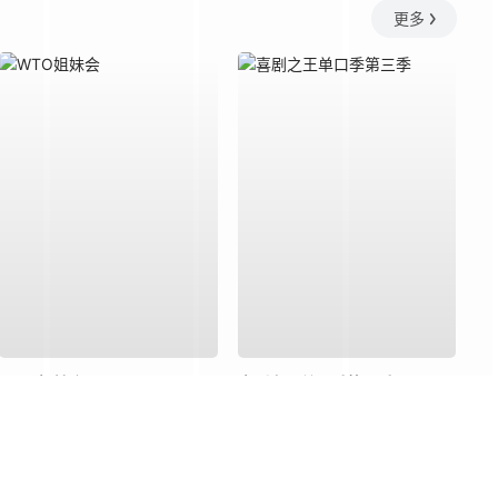
更多
20260325期
20260326期
20260330期
20260331期
20260415期
20260416期
20260420期
20260421期
20260506期
20260507期
20260511期
20260512期
20260527期
20260528期
20260601期
20260602期
20260617期
20260618期
20260622期
20260623期
20260708期
20260709期
20260713期
20260714期
20260729期
20260730期
20260803期
20260804期
WTO姐妹会
喜剧之王单口季第三季
更新至第20260806期
更新至第20260807期