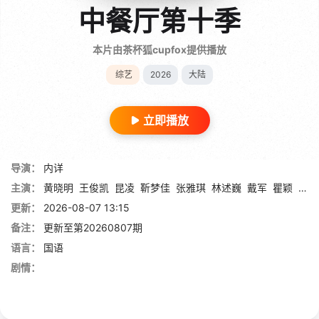
中餐厅第十季
本片由茶杯狐cupfox提供播放
综艺
2026
大陆
立即播放
导演：
内详
主演：
黄晓明
王俊凯
昆凌
靳梦佳
张雅琪
林述巍
戴军
瞿颖
汪涵
更新：
2026-08-07 13:15
备注：
更新至第20260807期
语言：
国语
剧情：