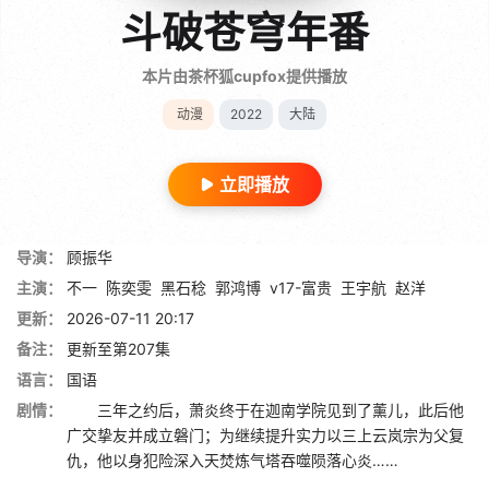
斗破苍穹年番
本片由茶杯狐cupfox提供播放
动漫
2022
大陆
立即播放
导演：
顾振华
主演：
不一
陈奕雯
黑石稔
郭鸿博
v17-富贵
王宇航
赵洋
更新：
2026-07-11 20:17
备注：
更新至第207集
语言：
国语
剧情：
三年之约后，萧炎终于在迦南学院见到了薰儿，此后他
广交挚友并成立磐门；为继续提升实力以三上云岚宗为父复
仇，他以身犯险深入天焚炼气塔吞噬陨落心炎……