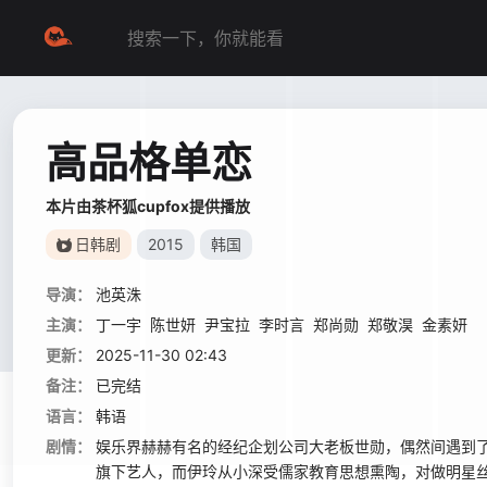
高品格单恋
本片由茶杯狐cupfox提供播放
日韩剧
2015
韩国
导演：
池英洙
主演：
丁一宇
陈世妍
尹宝拉
李时言
郑尚勋
郑敬淏
金素妍
更新：
2025-11-30 02:43
备注：
已完结
语言：
韩语
剧情：
娱乐界赫赫有名的经纪企划公司大老板世勋，偶然间遇到
旗下艺人，而伊玲从小深受儒家教育思想熏陶，对做明星丝