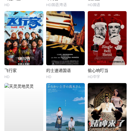
HD
HD国语|粤语
HD国语
飞行家
的士速递国语
偷心响叮当
HD
HD
HD中字