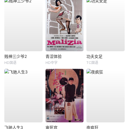
贱神三少爷2
青涩体验
功夫女足
HD国语
HD中字
TC国语
飞驰人生3
审死官
夜疯狂