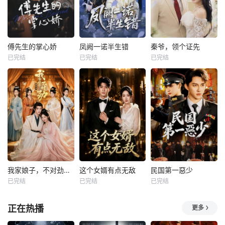
傅先生的掌心娇
凤阙一诺半生错
秦爷，领个证先
已完结
已完结
已完结
我家娘子，不对劲第四季
这个女婿有点无敌
民国第一惡少
已完结
已完结
已完结
正在热播
更多