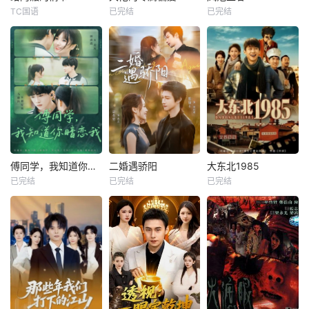
TC国语
已完结
已完结
傅同学，我知道你暗恋我
二婚遇骄阳
大东北1985
已完结
已完结
已完结