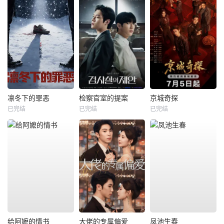
凛冬下的罪恶
检察官室的提案
京城奇探
已完结
已完结
已完结
给阿嬷的情书
大佬的专属偏爱
凤池生春