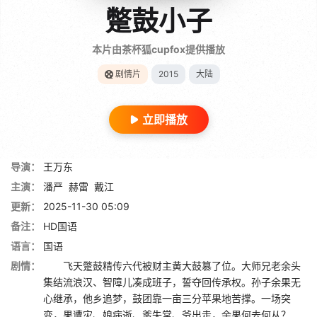
蹩鼓小子
本片由茶杯狐cupfox提供播放
剧情片
2015
大陆
立即播放
导演：
王万东
主演：
潘严
赫雷
戴江
更新：
2025-11-30 05:09
备注：
HD国语
语言：
国语
剧情：
飞天蹩鼓精传六代被财主黄大鼓篡了位。大师兄老余头
集结流浪汉、智障儿凑成班子，誓夺回传承权。孙子余果无
心继承，他乡追梦，鼓团靠一亩三分苹果地苦撑。一场突
变，果遭灾、娘病逝、爹失常、爷出走，余果何去何从？