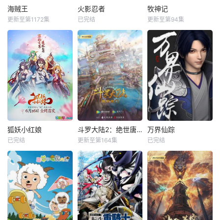
海贼王
火影忍者
牧神记
更新至第1172集
已完结
更新至第94集
狐妖小红娘
斗罗大陆2：绝世唐门
万界仙踪
已完结
更新至第164集
已完结