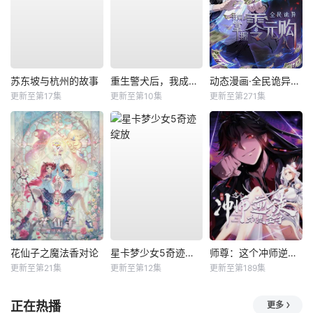
苏东坡与杭州的故事
重生警犬后，我成了名侦探？
动态漫画·全民诡异：开局掌握零元购
更新至第17集
更新至第10集
更新至第271集
花仙子之魔法香对论
星卡梦少女5奇迹绽放
师尊：这个冲师逆徒才不是圣子动态漫
更新至第21集
更新至第12集
更新至第189集
正在热播
更多