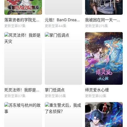
落第贤者的学院无双第二回转生，S等级作弊魔术师冒险记
元祖！BanG Dream酱
我被困在同一天一千年动态漫
更新至第07集
更新至第44集
更新至第275集
死灵法师！我即是天灾
掌门低调点
缔灵爱水心缠
更新至第07集
更新至第05集
更新至第02集