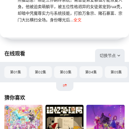
身。他被迫卖萌躺平，被五位性格迥异的女徒弟宠到rua秃，
却暗中凭魔尊实力与系统技能，打脸万象宗、赌石暴富、宗
门大比横扫全场。身份曝光后...
全文
在线观看
切换节点
第01集
第02集
第03集
第04集
第05集
猜你喜欢