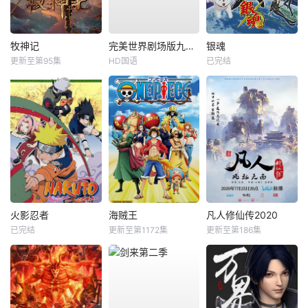
牧神记
完美世界剧场版九劫焚天
银魂
更新至第95集
HD国语
已完结
火影忍者
海贼王
凡人修仙传2020
已完结
更新至第1172集
更新至第186集