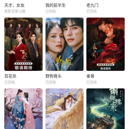
天才，女友
我的前半生
老九门
更新至第14集
已完结
已完结
百花杀
野狗骨头
雀骨
已完结
已完结
已完结