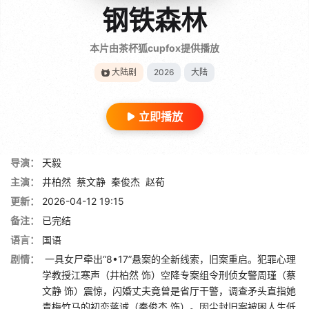
钢铁森林
本片由茶杯狐cupfox提供播放
大陆剧
2026
大陆
立即播放
导演：
天毅
主演：
井柏然
蔡文静
秦俊杰
赵荀
更新：
2026-04-12 19:15
备注：
已完结
语言：
国语
剧情：
一具女尸牵出“8•17”悬案的全新线索，旧案重启。犯罪心理
学教授江寒声（井柏然 饰）空降专案组令刑侦女警周瑾（蔡
文静 饰）震惊，闪婚丈夫竟曾是省厅干警，调查矛头直指她
青梅竹马的初恋蒋诚（秦俊杰 饰）。因尘封旧案被困人生低