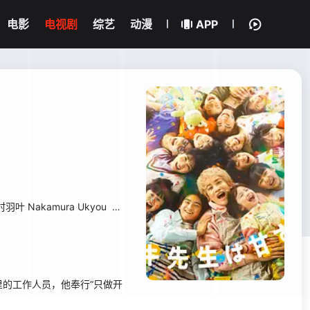
电影
电视剧
综艺
动漫
APP
羽叶 Nakamura Ukyou
惺奏
磯村アメリ Isomura Ameri
花門俐娃
里的工作人员，他奉行“只做开