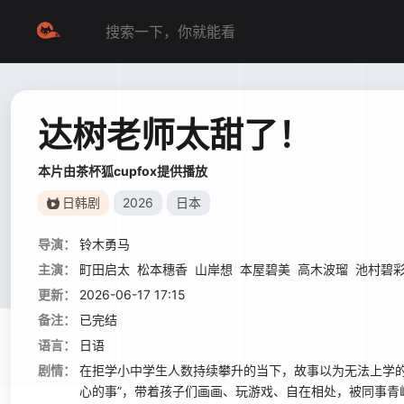
达树老师太甜了！
本片由茶杯狐cupfox提供播放
日韩剧
2026
日本
导演：
铃木勇马
主演：
町田启太
松本穗香
山岸想
本屋碧美
高木波瑠
池村碧
更新：
2026-06-17 17:15
备注：
已完结
语言：
日语
剧情：
在拒学小中学生人数持续攀升的当下，故事以为无法上学的
心的事”，带着孩子们画画、玩游戏、自在相处，被同事青峰雫