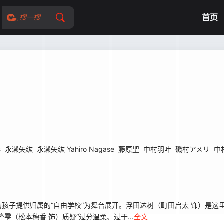
首页
搜一搜
彩
永濑矢纮
永濑矢纮 Yahiro Nagase
藤原聖
中村羽叶
磯村アメリ
中村
孩子提供归属的“自由学校”为舞台展开。浮田达树（町田启太 饰）是这
（松本穗香 饰）质疑“过分温柔、过于...
全文