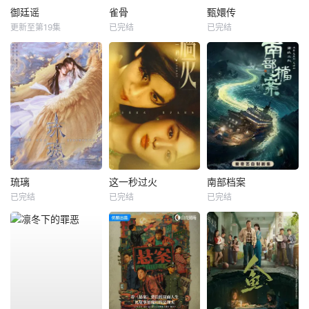
御廷谣
雀骨
甄嬛传
更新至第19集
已完结
已完结
琉璃
这一秒过火
南部档案
已完结
已完结
已完结