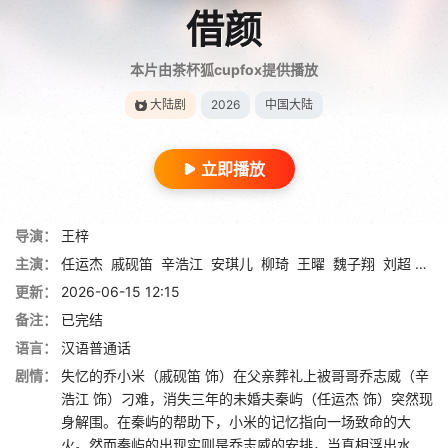
借颜
本片由茶杯狐cupfox提供播放
大陆剧
2026
中国大陆
立即播放
导演：
王梓
主演：
任运杰
戚砚笛
辛浩江
安琪儿
柳琦
王曜
魏子翔
刘超 Chao Liu
更新：
2026-06-15 12:15
备注：
已完结
语言：
汉语普通话
剧情：
失忆的乔小米（戚砚笛 饰）在父亲葬礼上被哥哥乔志威（辛
浩江 饰）刁难，消失三年的未婚夫秦屿（任运杰 饰）突然现
身解围。在秦屿的帮助下，小米的记忆指向一场致命的大
火。然而秦屿的出现实则是乔志威的安排，当真相浮出水