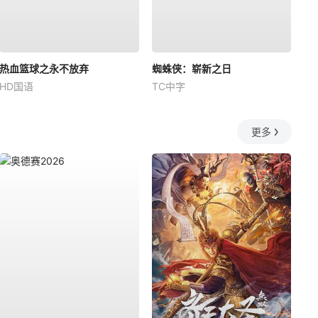
热血篮球之永不放弃
蜘蛛侠：崭新之日
HD国语
TC中字
更多