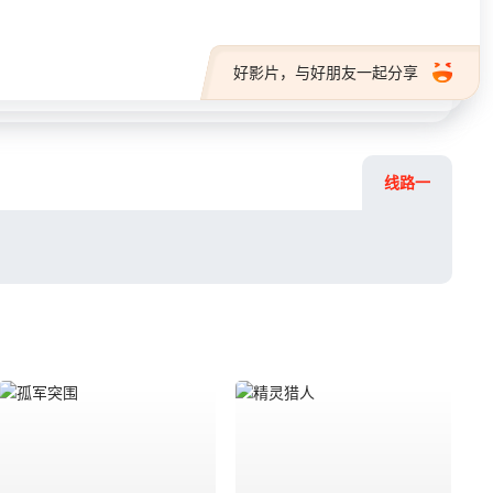
好影片，与好朋友一起分享
线路一