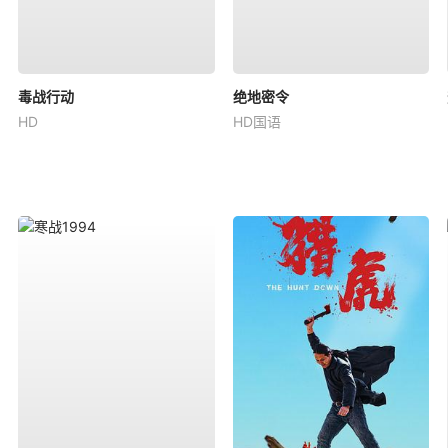
毒战行动
绝地密令
HD
HD国语