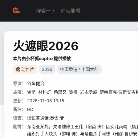
火遮眼2026
本片由茶杯狐cupfox提供播放
动作片
2026
中国香港 / 中国大陆
导演：
谷垣健治
主演：
谢苗
林科灯
杨恩又
黎唯
岩永丞威
萨哈贾克·波斯安吉
更新：
2026-07-08 13:15
备注：
HD
语言：
汉语普通话,英语,菲
剧情：
东南亚某处，失语维修工王伟（谢苗 饰）因女儿雨晴（杨
组织打手大块头（黎唯 饰）与嗜血杀手阿德（雅彦·鲁伊安 