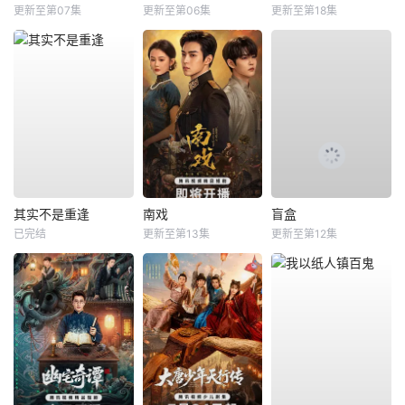
更新至第07集
更新至第06集
更新至第18集
其实不是重逢
南戏
盲盒
已完结
更新至第13集
更新至第12集