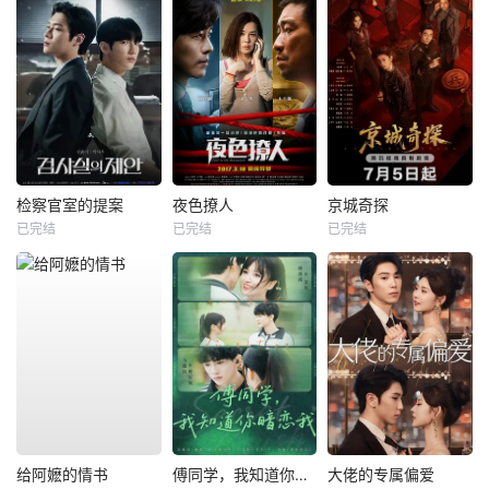
检察官室的提案
夜色撩人
京城奇探
已完结
已完结
已完结
给阿嬷的情书
傅同学，我知道你暗恋我
大佬的专属偏爱