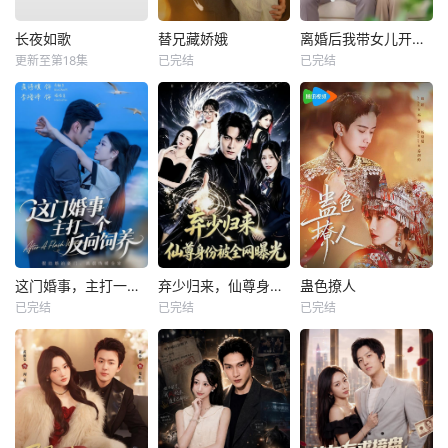
长夜如歌
替兄藏娇娥
离婚后我带女儿开启新人生
更新至第18集
已完结
已完结
这门婚事，主打一个反向饲养
弃少归来，仙尊身份被全网曝光
蛊色撩人
已完结
已完结
已完结