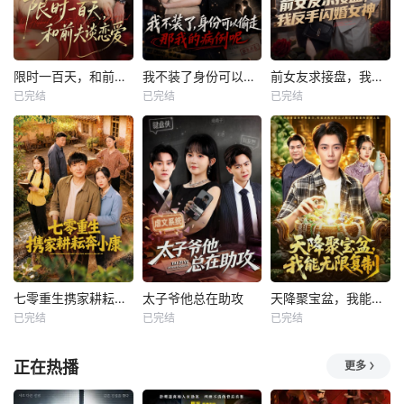
限时一百天，和前夫谈恋爱
我不装了身份可以偷走那我的病例呢
前女友求接盘，我反手闪婚女神
已完结
已完结
已完结
七零重生携家耕耘奔小康
太子爷他总在助攻
天降聚宝盆，我能无限复制
已完结
已完结
已完结
正在热播
更多