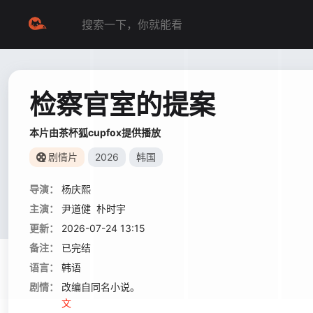
检察官室的提案
本片由茶杯狐cupfox提供播放
剧情片
2026
韩国
导演：
杨庆熙
主演：
尹道健
朴时宇
更新：
2026-07-24 13:15
备注：
已完结
语言：
韩语
剧情：
改编自同名小说。 背负着杀人犯之子污
文