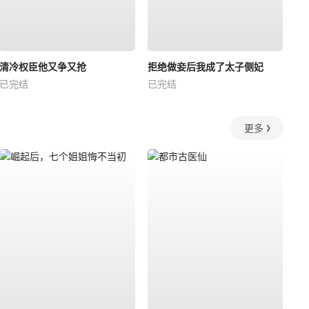
清冷权臣他又争又抢
拒绝做妾后我成了太子侧妃
已完结
已完结
更多