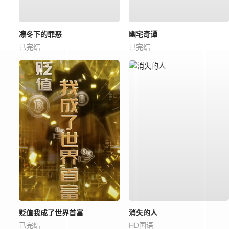
凛冬下的罪恶
幽宅奇谭
已完结
已完结
贬值我成了世界首富
消失的人
已完结
HD国语