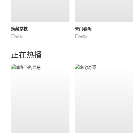
娇藏京枝
朱门春闺
已完结
已完结
正在热播