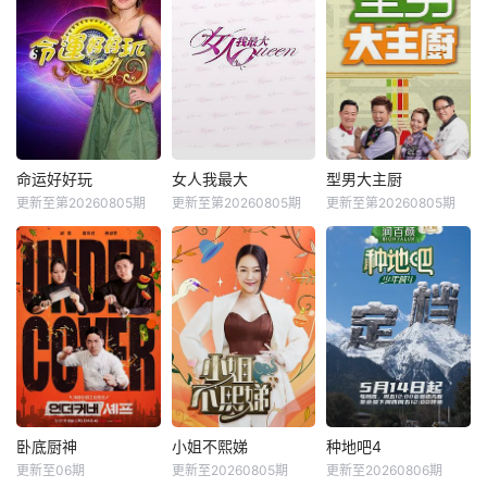
命运好好玩
女人我最大
型男大主厨
更新至第20260805期
更新至第20260805期
更新至第20260805期
卧底厨神
小姐不熙娣
种地吧4
更新至06期
更新至20260805期
更新至20260806期