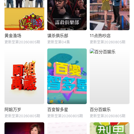
黄金渔场
谋杀俱乐部
11点热吵店
更新至第20260805期
更新至第04集
更新至第20260805期
阿姐万岁
百变智多星
百分百娱乐
更新至第20260805期
更新至第20260805期
更新至第20260805期