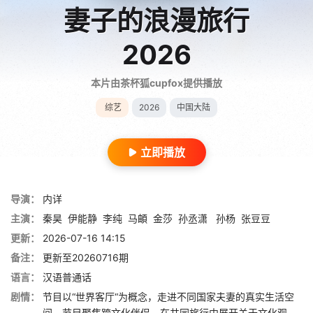
妻子的浪漫旅行
2026
本片由茶杯狐cupfox提供播放
综艺
2026
中国大陆
立即播放
导演：
内详
主演：
秦昊
伊能静
李纯
马頔
金莎
孙丞潇
孙杨
张豆豆
更新：
2026-07-16 14:15
备注：
更新至20260716期
语言：
汉语普通话
剧情：
节目以“世界客厅“为概念，走进不同国家夫妻的真实生活空
间。节目聚焦跨文化伴侣，在共同旅行中展开关于文化观