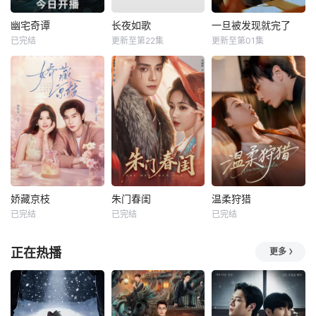
幽宅奇谭
长夜如歌
一旦被发现就完了
已完结
更新至第22集
更新至第01集
娇藏京枝
朱门春闺
温柔狩猎
已完结
已完结
已完结
正在热播
更多