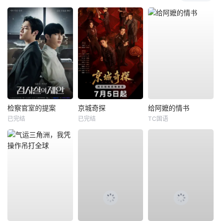
检察官室的提案
京城奇探
给阿嬷的情书
已完结
已完结
TC国语