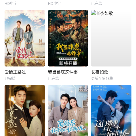
HD中字
HD中字
已完结
爱情正路过
我当卧底这件事
长夜如歌
已完结
已完结
更新至第18集