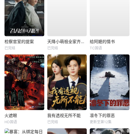
检察官室的提案
天降小萌祖全家齐齐宠
给阿嬷的情书
已完结
已完结
TC国语
火遮眼
我有透视无所不能
凛冬下的罪恶
HD国语
已完结
更新至第12集