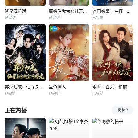
替兄藏娇娥
离婚后我带女儿开启新人生
这门婚事，主打一个反向饲养
已完结
已完结
已完结
弃少归来，仙尊身份被全网曝光
蛊色撩人
限时一百天，和前夫谈恋爱
已完结
已完结
已完结
正在热播
更多