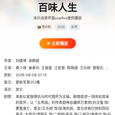
百味人生
本片由茶杯狐cupfox提供播放
港台剧
2025
台湾
立即播放
导演：
刘建律
卓群超
主演：
黄少祺
谢承均
王振复
江宏恩
陈珮骐
王乐妍
窦智孔
江国
更新：
2026-08-08 01:15
备注：
更新至第252集
语言：
其它
剧情：
本剧以家族情仇与时代情怀为主轴，剧情叙述一场突如其来
的意外，让「五秀园」的传奇厨神总舖师万里师(刘汉强 饰)
蒙冤身亡，爱女(王乐妍 饰)坠海失踪，昔日并肩打拼的四位
弟子: 大师兄(窦智孔 饰)二师姐(星卉 饰)三师兄(谢承均 饰)与