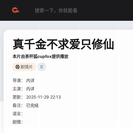
真千金不求爱只修仙
本片由茶杯狐cupfox提供播放
剧情片
0
导演：
内详
主演：
内详
更新：
2025-11-29 22:13
备注：
已完结
语言：
剧情：