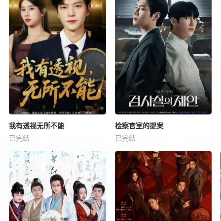
我有透视无所不能
检察官室的提案
已完结
已完结