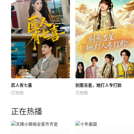
匠人有七喜
别惹吉星，她打人专打脸
已完结
已完结
正在热播