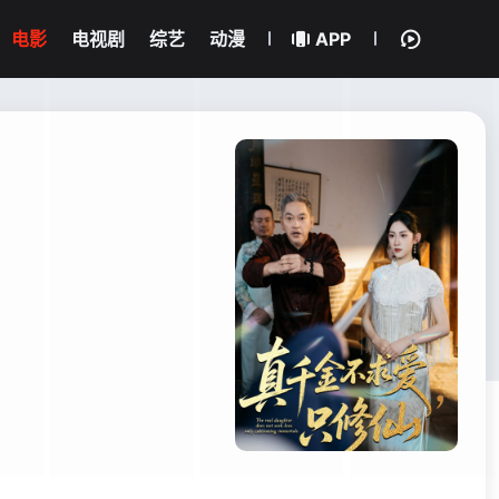
电影
电视剧
综艺
动漫
APP