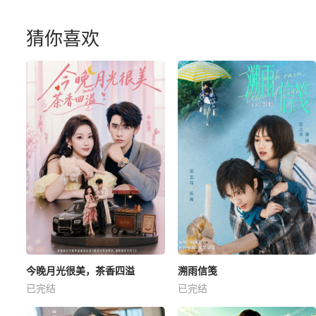
猜你喜欢
今晚月光很美，茶香四溢
溯雨信笺
已完结
已完结