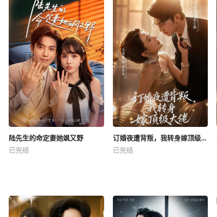
陆先生的命定妻她飒又野
订婚夜遭背叛，我转身嫁顶级大佬
已完结
已完结