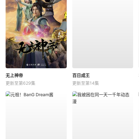
无上神帝
百日成王
更新至第629集
更新至第14集