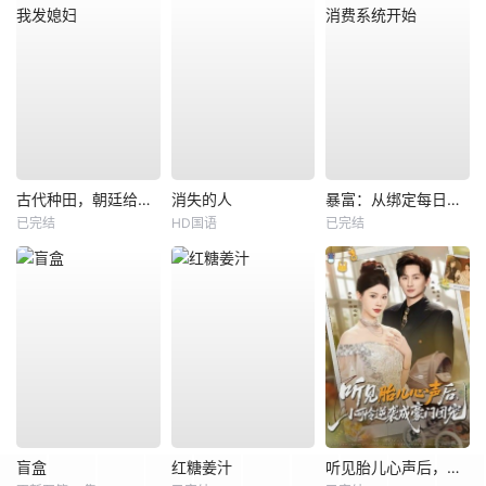
古代种田，朝廷给我发媳妇
消失的人
暴富：从绑定每日消费系统开始
已完结
HD国语
已完结
盲盒
红糖姜汁
听见胎儿心声后，小可怜逆袭成豪门团宠