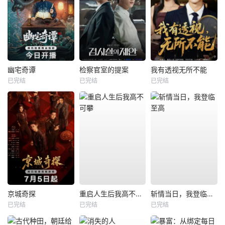
幽宅奇谭
检察官室的提案
我有透视无所不能
已完结
已完结
已完结
京城奇探
重启人生后我高不可攀
斩情当日，我登临至高
已完结
已完结
已完结