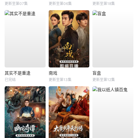
更新至第07集
更新至第06集
更新至第18集
其实不是重逢
南戏
盲盒
已完结
更新至第13集
更新至第12集