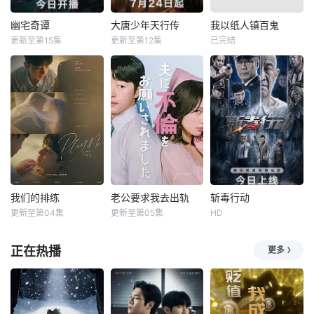
幽宅奇谭
大唐少年天行传
我以纸人镇百鬼
更新至第15集
更新至第12集
已完结
我们的排练
老公要求我去出轨
斩毒行动
更新至第04集
更新至第05集
HD
正在热播
更多