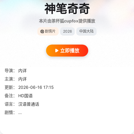
神笔奇奇
本片由茶杯狐cupfox提供播放
剧情片
2026
中国大陆
立即播放
导演：
内详
主演：
内详
更新：
2026-06-16 17:15
备注：
HD国语
语言：
汉语普通话
剧情：
...