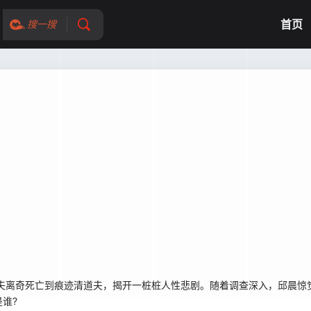
首页
搜一搜
夫离奇死亡到痕迹清道夫，揭开一桩桩人性悲剧。随着调查深入，邱晨惊
谁?