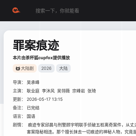
罪案痕迹
本片由茶杯狐cupfox提供播放
大陆剧
2026
大陆
导演：
吴承峰
主演：
耿业庭
李沐风
吴翎薇
宗峰岩
张琦
更新：
2026-05-17 13:15
备注：
已完结
语言：
国语
剧情：
痕迹专家邱晨与刑警顾宇明联手侦破五桩离奇案件，从丈
害案隐秘相连。那个擅长抹去一切痕迹的神秘人物，究竟是