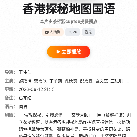
香港探秘地图国语
本片由茶杯狐cupfox提供播放
大陆剧
2026
香港
立即播放
导演：
王伟仁
主演：
黎耀祥
龚嘉欣
丁子朗
孔德贤
倪嘉雯
袁文杰
庄思明
蔡国
更新：
2026-06-12 21:15
备注：
已完结
语言：
国语
剧情：
「傳說探秘，引爆恐懼。」玄學大師莊一臣（黎耀祥飾）創
立探秘頻道，以香港各處神秘地點作招徠宣揚迷信，探秘話
題包括戰時無頭鬼、鵝頸橋神婆、尋找替身的民初女鬼、媚
惑男性的狐仙顯靈、鬧鬼片場、屋邨UFO、米婆婆陰間招