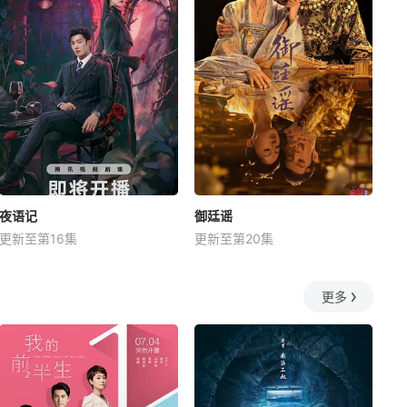
夜语记
御廷谣
更新至第16集
更新至第20集
更多