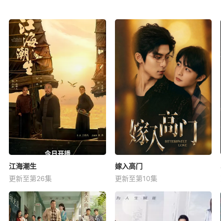
江海潮生
嫁入高门
更新至第26集
更新至第10集