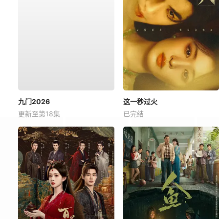
九门2026
这一秒过火
更新至第18集
已完结