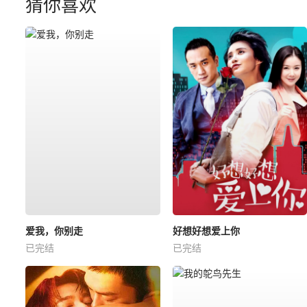
猜你喜欢
爱我，你别走
好想好想爱上你
已完结
已完结