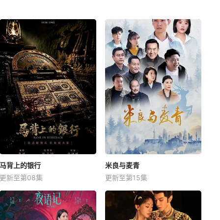
马背上的银行
米良与麦青
更新至第08集
更新至第15集