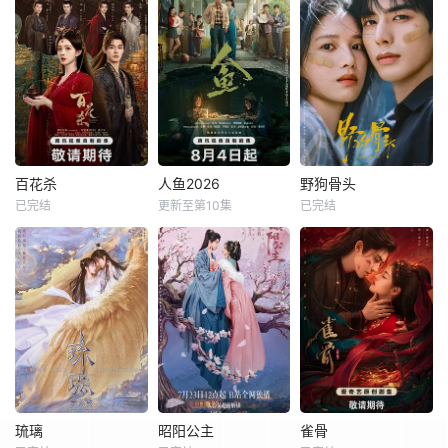
百花杀
人鱼2026
野狗骨头
已完结
更新至第10集
已完结
琉璃
昭阳公主
雀骨