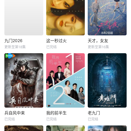
九门2026
这一秒过火
天才，女友
更新至第18集
已完结
更新至第16集
兵自风中来
我的前半生
老九门
已完结
已完结
已完结