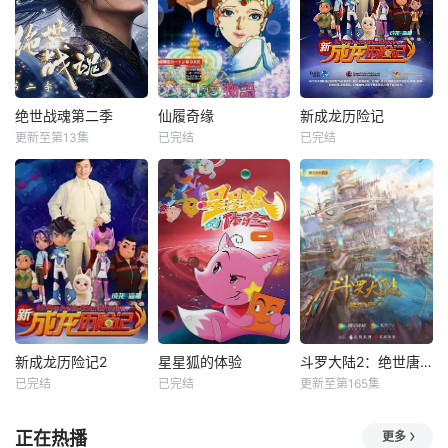
绝世战魂第二季
仙履奇缘
新成龙历险记
更新至第13集
已完结
已完结
新成龙历险记2
星星狐的体验
斗罗大陆2：绝世唐门
已完结
已完结
更新至第165集
正在热播
更多