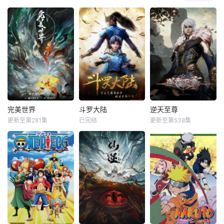
完美世界
斗罗大陆
逆天至尊
更新至第281集
已完结
更新至第538集