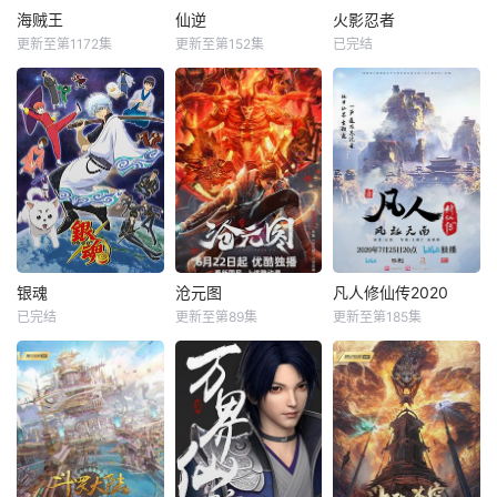
海贼王
仙逆
火影忍者
更新至第1172集
更新至第152集
已完结
银魂
沧元图
凡人修仙传2020
已完结
更新至第89集
更新至第185集