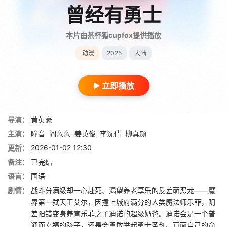
曾经有勇士
本片由茶杯狐cupfox提供播放
动漫
2025
大陆
立即播放
导演：
黄英豪
主演：
瞳音
阎么么
姜英俊
李沈倩
柳真颜
更新：
2026-01-02 12:30
备注：
已完结
语言：
国语
剧情：
战斗分满级却一心赴死、渴望养老享乐的反差萌恶龙——魔
界第一弑天王艾尔，因撞上城府满分的人类魔法师乐菲，阴
差阳错变身养育乐菲之子迪诺的超级奶爸。迪诺会是一个普
通而幸福的孩子，还是会勇敢举起勇士圣剑、直面自己的命