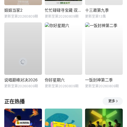
姐姐当家2
忙忙碌碌寻宝藏·双人成行季
十三邀第九季
更新至第20260809期
更新至第20260809期
更新至第13集
说唱巅峰对决2026
你好星期六
一饭封神第二季
更新至第20260809期
更新至第20260809期
更新至第20260809期
正在热播
更多