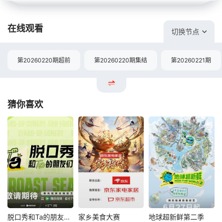
在线观看
切换节点
第20260220期超前
第20260220期集结
第20260221期
猜你喜欢
脱口秀和Ta的朋友们第三季
家乡美食大赛
地球超新鲜第二季