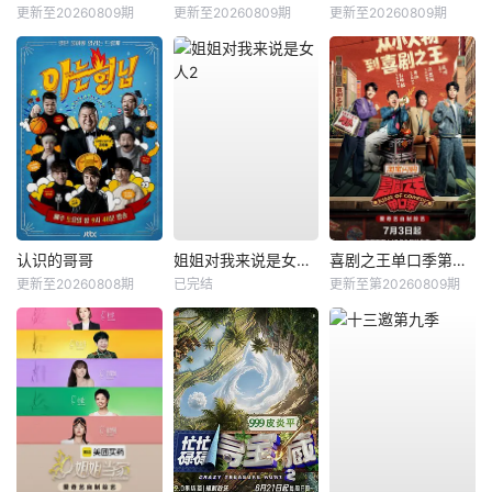
更新至20260809期
更新至20260809期
更新至20260809期
认识的哥哥
姐姐对我来说是女人2
喜剧之王单口季第三季
更新至20260808期
已完结
更新至第20260809期