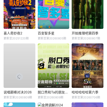
喜人奇妙夜2
百变智多星
开始推理吧第四季
更新至20251220期
更新至第20260805期
更新至第20260807期
说唱巅峰对决2026
脱口秀和Ta的朋友们第三季
哈哈哈哈哈第六季
更新至第20260809期
更新至20260809期
更新至第20260706期