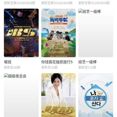
更新至第20260808期
更新至第20260808期
更新至第20260808期
唱钱
你钱我花独担旅行5
综艺一级棒
更新至26期
更新至10期
更新至110期