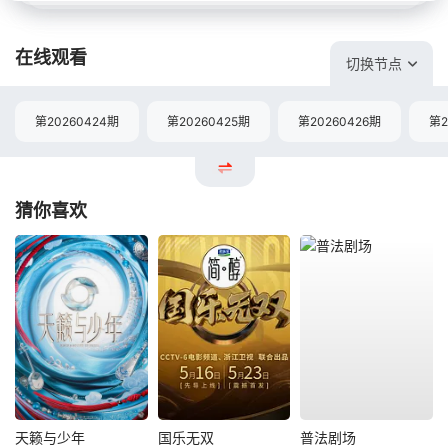
在线观看
切换节点
第20260424期
第20260425期
第20260426期
第2
猜你喜欢
天籁与少年
国乐无双
普法剧场