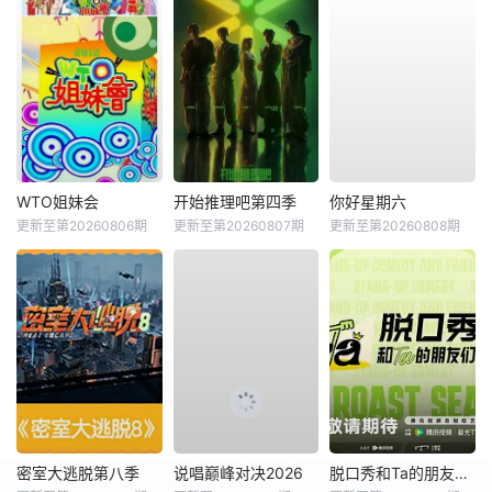
WTO姐妹会
开始推理吧第四季
你好星期六
更新至第20260806期
更新至第20260807期
更新至第20260808期
密室大逃脱第八季
说唱巅峰对决2026
脱口秀和Ta的朋友们第三季