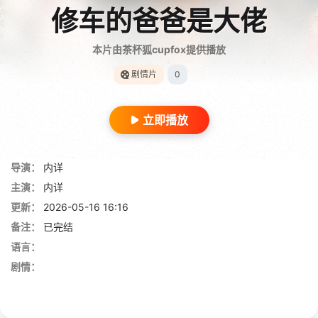
修车的爸爸是大佬
本片由茶杯狐cupfox提供播放
剧情片
0
立即播放
导演：
内详
主演：
内详
更新：
2026-05-16 16:16
备注：
已完结
语言：
剧情：