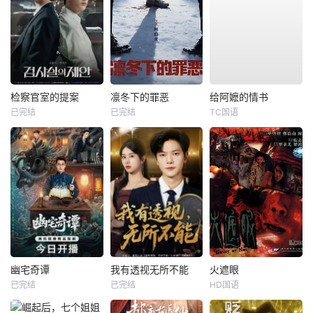
检察官室的提案
凛冬下的罪恶
给阿嬷的情书
已完结
已完结
TC国语
幽宅奇谭
我有透视无所不能
火遮眼
已完结
已完结
HD国语