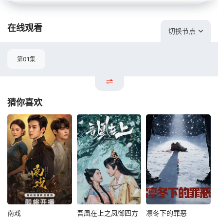
在线观看
切换节点
第01集
猜你喜欢
南戏
吾凰在上之凤御四方
凛冬下的罪恶