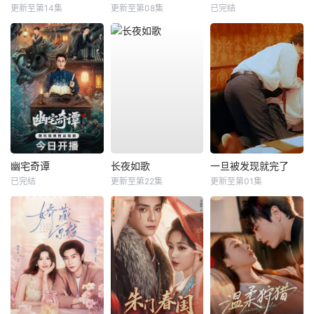
更新至第14集
更新至第08集
已完结
幽宅奇谭
长夜如歌
一旦被发现就完了
已完结
更新至第22集
更新至第01集