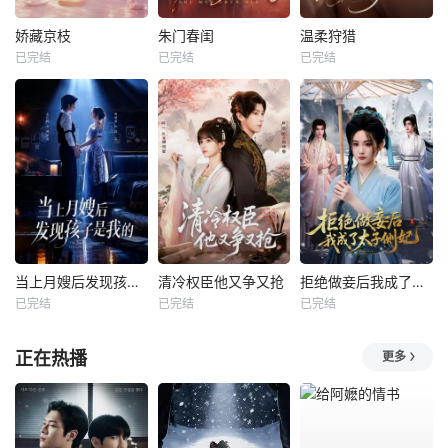
娇藏京枝
朱门春闺
温柔狩猎
已完结
已完结
已完结
当上月嫂后发现孩子是我的
清冷权臣他又争又抢
拒绝做妾后我成了太子侧妃
已完结
已完结
已完结
正在热播
更多