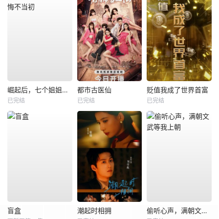
崛起后，七个姐姐悔不当初
都市古医仙
贬值我成了世界首富
已完结
已完结
已完结
盲盒
潮起时相拥
偷听心声，满朝文武等我上朝