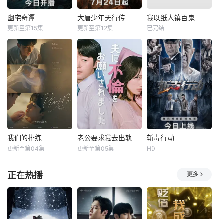
幽宅奇谭
大唐少年天行传
我以纸人镇百鬼
更新至第15集
更新至第12集
已完结
我们的排练
老公要求我去出轨
斩毒行动
更新至第04集
更新至第05集
HD
正在热播
更多