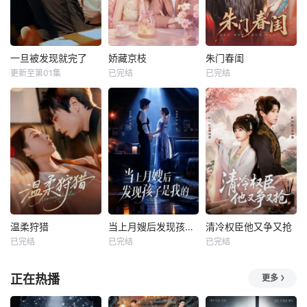
一旦被发现就完了
娇藏京枝
朱门春闺
更新至第01集
已完结
已完结
温柔狩猎
当上月嫂后发现孩子是我的
清冷权臣他又争又抢
已完结
已完结
已完结
正在热播
更多