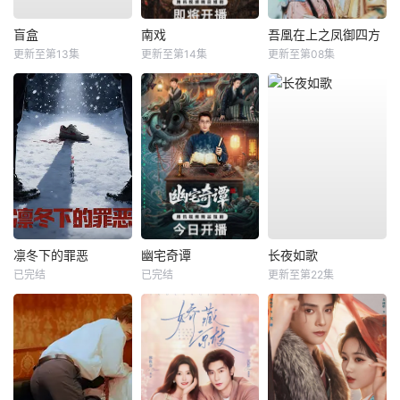
盲盒
南戏
吾凰在上之凤御四方
更新至第13集
更新至第14集
更新至第08集
凛冬下的罪恶
幽宅奇谭
长夜如歌
已完结
已完结
更新至第22集